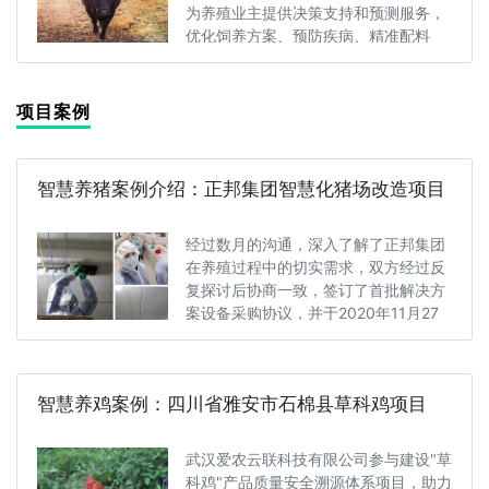
为养殖业主提供决策支持和预测服务，
优化饲养方案、预防疾病、精准配料
等，···
项目案例
智慧养猪案例介绍：正邦集团智慧化猪场改造项目
经过数月的沟通，深入了解了正邦集团
在养殖过程中的切实需求，双方经过反
复探讨后协商一致，签订了首批解决方
案设备采购协议，并于2020年11月27
日全···
智慧养鸡案例：四川省雅安市石棉县草科鸡项目
武汉爱农云联科技有限公司参与建设"草
科鸡"产品质量安全溯源体系项目，助力