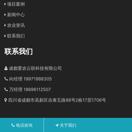
项目案例
新闻中心
农业资讯
联系我们
联系我们
成都爱农云联科技有限公司
向经理 19971988305
万经理 18696112507
四川省成都市高新区吉泰五路88号2栋17层1706号
电话咨询
关于我们