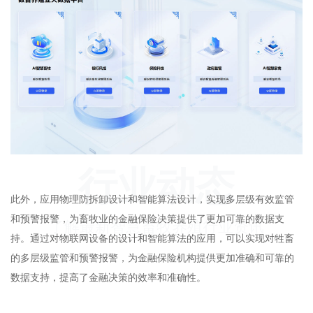
行业动态
此外，应用物理防拆卸设计和智能算法设计，实现多层级有效监管
和预警报警，为畜牧业的金融保险决策提供了更加可靠的数据支
了解最新智慧畜牧养殖行业资讯
持。通过对物联网设备的设计和智能算法的应用，可以实现对牲畜
的多层级监管和预警报警，为金融保险机构提供更加准确和可靠的
数据支持，提高了金融决策的效率和准确性。