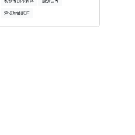
智慧养鸡小程序
溯源认养
溯源智能脚环