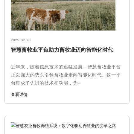
2025-02-20
智慧畜牧业平台助力畜牧业迈向智能化时代
近年来，随着信息技术的迅猛发展，智慧畜牧业平台
正以强大的势头引领畜牧业走向智能化时代。这一平
台集成了先进的技术和功能，为···
查看详情