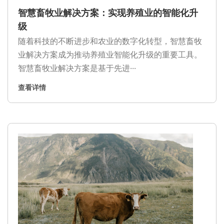
智慧畜牧业解决方案：实现养殖业的智能化升
级
随着科技的不断进步和农业的数字化转型，智慧畜牧
业解决方案成为推动养殖业智能化升级的重要工具。
智慧畜牧业解决方案是基于先进···
查看详情