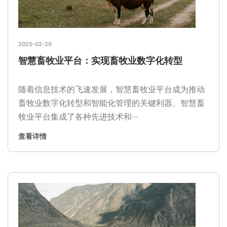
2025-02-20
智慧畜牧业平台：实现畜牧业数字化转型
新闻中心
随着信息技术的飞速发展，智慧畜牧业平台成为推动
智慧畜牧养殖行业新闻动态
畜牧业数字化转型和智能化管理的关键利器。智慧畜
牧业平台集成了各种先进技术和···
查看详情