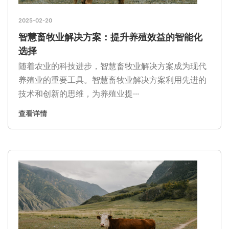
2025-02-20
智慧畜牧业解决方案：提升养殖效益的智能化
选择
随着农业的科技进步，智慧畜牧业解决方案成为现代
养殖业的重要工具。智慧畜牧业解决方案利用先进的
技术和创新的思维，为养殖业提···
查看详情