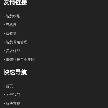
友情链接
智慧牧场
云检疫
畜牧贷
智慧养殖管理
爱农优品
供销科技产业集团
快速导航
首页
关于我们
解决方案