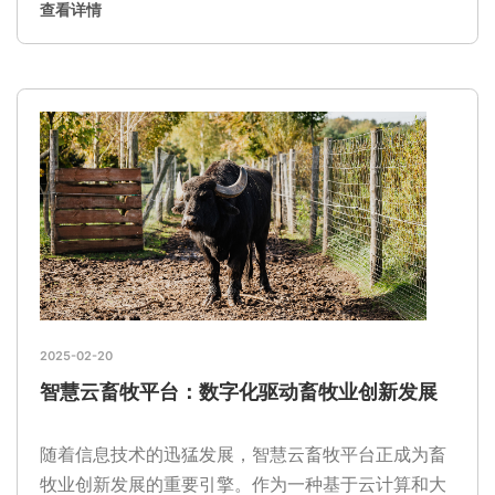
查看详情
2025-02-20
智慧云畜牧平台：数字化驱动畜牧业创新发展
随着信息技术的迅猛发展，智慧云畜牧平台正成为畜
牧业创新发展的重要引擎。作为一种基于云计算和大