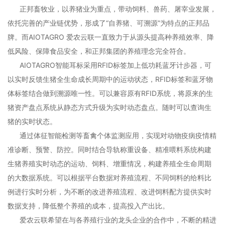
正邦畜牧业，以养猪业为重点，带动饲料、兽药、屠宰业发展，
依托完善的产业链优势，形成了“自养猪、可溯源”为特点的正邦品
牌。而AIOTAGRO 爱农云联一直致力于从源头提高种养殖效率、降
低风险、保障食品安全，和正邦集团的养殖理念完全符合。
AIOTAGRO智能耳标采用RFID标签加上低功耗蓝牙计步器，可
以实时反馈生猪全生命成长周期中的运动状态，RFID标签和蓝牙物
体标签结合做到溯源唯一性。可以兼容原有RFID系统，将原来的生
猪资产盘点系统从静态方式升级为实时动态盘点。随时可以查询生
猪的实时状态。
通过体征智能检测等畜禽个体监测应用，实现对动物疫病疫情精
准诊断、预警、防控。同时结合导轨称重设备、精准喂料系统构建
生猪养殖实时动态的运动、饲料、增重情况，构建养殖全生命周期
的大数据系统。可以根据平台数据对养殖流程、不同饲料的给料比
例进行实时分析，为不断的改进养殖流程、改进饲料配方提供实时
数据支持，降低整个养殖的成本，提高投入产出比。
爱农云联希望在与各养殖行业的龙头企业的合作中，不断的精进