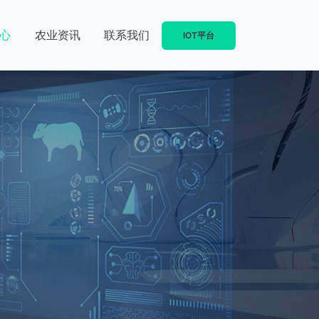
心
农业资讯
联系我们
IOT平台