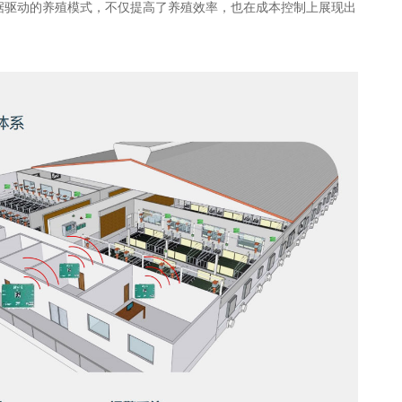
据驱动的养殖模式，不仅提高了养殖效率，也在成本控制上展现出