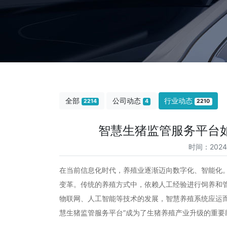
全部
公司动态
行业动态
2214
4
2210
智慧生猪监管服务平台
时间：2024
在当前信息化时代，养殖业逐渐迈向数字化、智能化
变革。传统的养殖方式中，依赖人工经验进行饲养和
物联网、人工智能等技术的发展，智慧养殖系统应运
慧生猪监管服务平台”成为了生猪养殖产业升级的重要