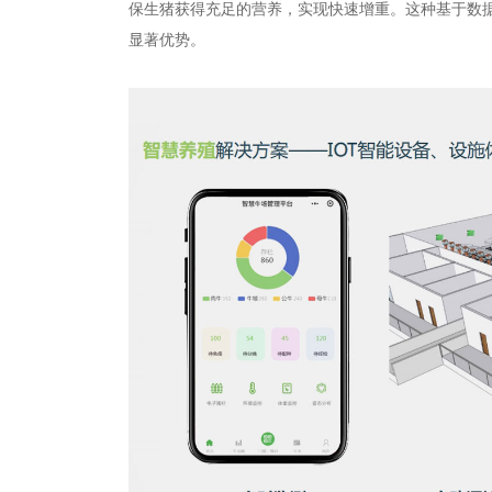
保生猪获得充足的营养，实现快速增重。这种基于数
显著优势。