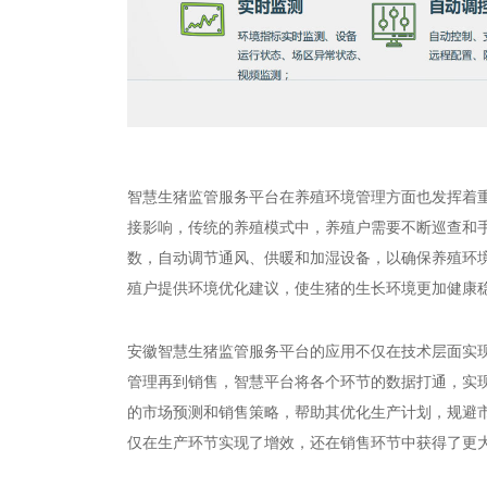
智慧生猪监管服务平台在养殖环境管理方面也发挥着
接影响，传统的养殖模式中，养殖户需要不断巡查和
数，自动调节通风、供暖和加湿设备，以确保养殖环
殖户提供环境优化建议，使生猪的生长环境更加健康
安徽智慧生猪监管服务平台的应用不仅在技术层面实
管理再到销售，智慧平台将各个环节的数据打通，实
的市场预测和销售策略，帮助其优化生产计划，规避
仅在生产环节实现了增效，还在销售环节中获得了更