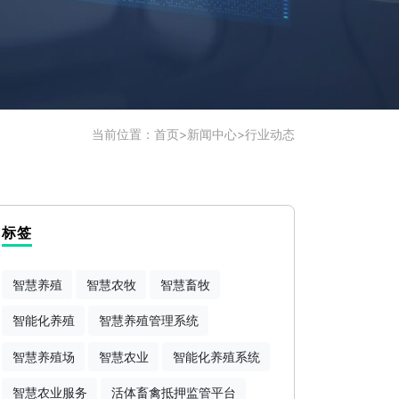
当前位置：
首页
>
新闻中心
>
行业动态
标签
智慧养殖
智慧农牧
智慧畜牧
智能化养殖
智慧养殖管理系统
智慧养殖场
智慧农业
智能化养殖系统
智慧农业服务
活体畜禽抵押监管平台