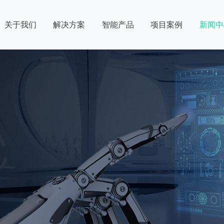
关于我们
解决方案
智能产品
项目案例
新闻中